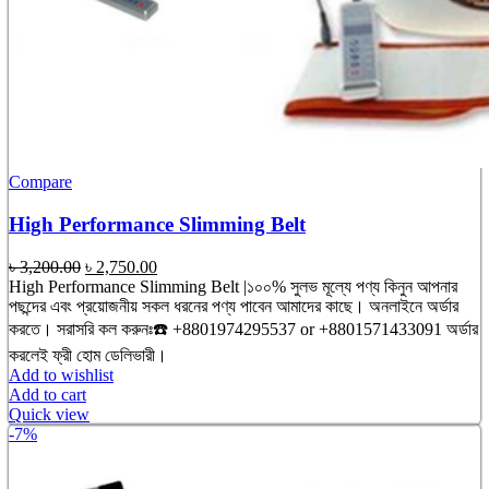
Compare
High Performance Slimming Belt
Original
Current
৳
3,200.00
৳
2,750.00
price
price
High Performance Slimming Belt |১০০% সুলভ মূল্যে পণ্য কিনুন আপনার
was:
is:
পছন্দের এবং প্রয়োজনীয় সকল ধরনের পণ্য পাবেন আমাদের কাছে। অনলাইনে অর্ডার
৳ 3,200.00.
৳ 2,750.00.
করতে। সরাসরি কল করুনঃ☎️ +8801974295537 or +8801571433091 অর্ডার
করলেই ফ্রী হোম ডেলিভারী।
Add to wishlist
Add to cart
Quick view
-7%