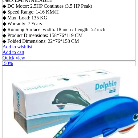
check
EMI AVAILABLE
৳ 60,000.00.
৳ 52,000.00.
◆ DC Motor: 2.5HP Continues (3.5 HP Peak)
◆ Speed Range: 1-16 KM/H
◆ Max. Load: 135 KG
◆ Warranty: 7 Years
◆ Running Surface: width: 18 inch / Length: 52 inch
◆ Product Dimensions: 158*76*119 CM
◆ Folded Dimensions: 22*76*158 CM
Add to wishlist
Add to cart
Quick view
-50%