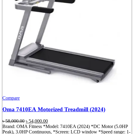
Compare
Oma 7410EA Motorized Treadmill (2024)
Original
Current
৳
58,000.00
৳
54,000.00
price
price
Brand: OMA Fitness *Model: 7410EA (2024) *DC Motor (5.0HP
was:
is:
Peak), 3.0HP Continuous, *Screen: LCD window *Speed range: 1-