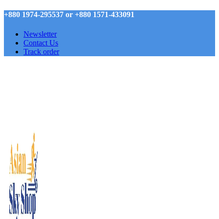
+880 1974-295537 or +880 1571-433091
Newsletter
Contact Us
Track order