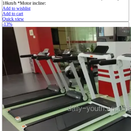
৳ 58,000.00.
৳ 54,000.00.
18km/h *Motor incline:
Add to wishlist
Add to cart
Quick view
-13%