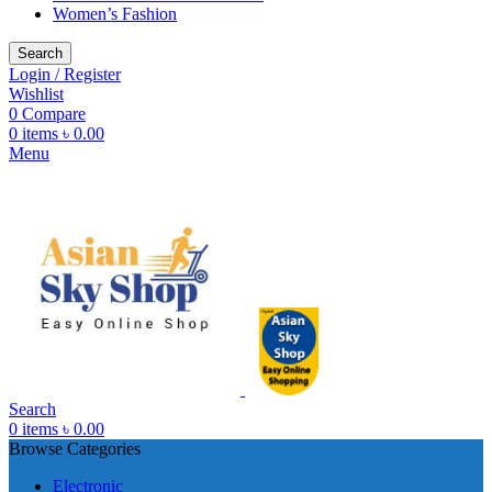
Women’s Fashion
Search
Login / Register
Wishlist
0
Compare
0
items
৳
0.00
Menu
Search
0
items
৳
0.00
Browse Categories
Electronic