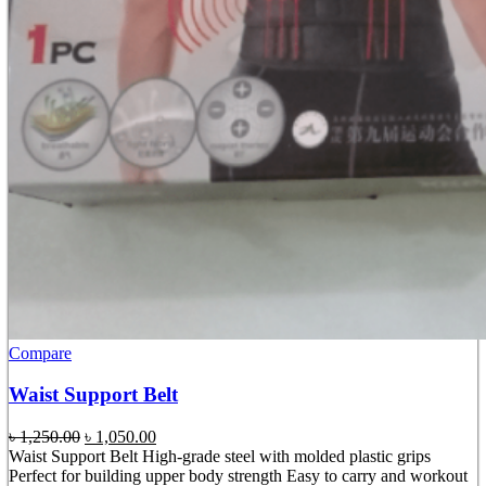
Compare
Waist Support Belt
Original
Current
৳
1,250.00
৳
1,050.00
price
price
Waist Support Belt High-grade steel with molded plastic grips
was:
is:
Perfect for building upper body strength Easy to carry and workout