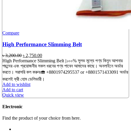
Compare
High Performance Slimming Belt
Original
Current
৳
3,200.00
৳
2,750.00
price
price
High Performance Slimming Belt |১০০% সুলভ মূল্যে পণ্য কিনুন আপনার
was:
is:
পছন্দের এবং প্রয়োজনীয় সকল ধরনের পণ্য পাবেন আমাদের কাছে। অনলাইনে অর্ডার
৳ 3,200.00.
৳ 2,750.00.
করতে। সরাসরি কল করুনঃ☎️ +8801974295537 or +8801571433091 অর্ডার
করলেই ফ্রী হোম ডেলিভারী।
Add to wishlist
Add to cart
Quick view
Electronic
Find the product of your choice from here.