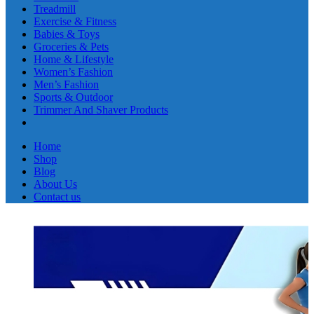
Treadmill
Exercise & Fitness
Babies & Toys
Groceries & Pets
Home & Lifestyle
Women’s Fashion
Men’s Fashion
Sports & Outdoor
Trimmer And Shaver Products
Home
Shop
Blog
About Us
Contact us