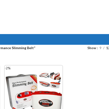
rmance Slimming Belt”
Show
9
1
-2%