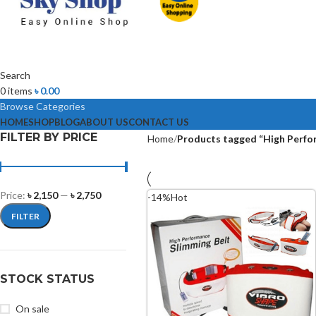
Search
0
items
৳
0.00
Browse Categories
HOME
SHOP
BLOG
ABOUT US
CONTACT US
FILTER BY PRICE
Home
Products tagged “High Perfo
Price:
৳ 2,150
—
৳ 2,750
-14%
Hot
FILTER
STOCK STATUS
On sale