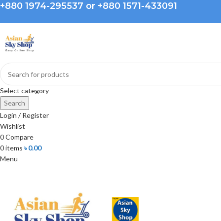
+880 1974-295537 or +880 1571-433091
Select category
Search
Login / Register
Wishlist
0
Compare
0
items
৳
0.00
Menu