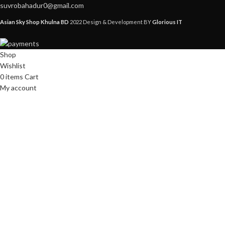
suvrobahadur0@gmail.com
Asian Sky Shop Khulna BD
2022 Design & Development BY
Glorious IT
Shop
Wishlist
0
items
Cart
My account