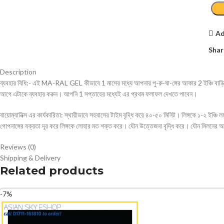
Ad
Shar
Description
ব্যবহার বিধি:- এই MA-RAL GEL কীভাবে 1 মাসের মধ্যে আপনার পু-রু-ষা-ঙ্গের আকার 2 ইঞ্চি বাড়
আগে এটাকে ব্যবহার করুন। আপনি 1 সপ্তাহের মধ্যেই এর প্রথম ফলাফল দেখতে পাবেন।
বায়োম্যানিক্স এর কার্যকারিতা: স্থায়ীভাবে সহবাসের টাইম বৃদ্ধি করে ৪০-৫০ মিনিট। লিঙ্গকে ১-২ ইঞ্চি 
গোপনাঙ্গের বক্রতা দূর করে লিঙ্গকে লোহার মত শক্ত করে। যৌন উত্তেজনা বৃদ্ধি করে। যৌন মিলনের আগ্রহ
Reviews (0)
Shipping & Delivery
Related products
-7%