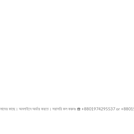
পাবেন আমাদের কাছে। অনলাইনে অর্ডার করতে। সরাসরি কল করুনঃ ☎️ +8801974295537 or +880