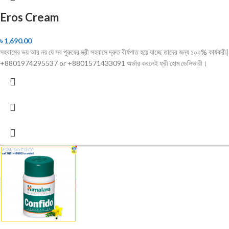
Eros Cream
৳
1,690.00
সহবাসের ভয় আর নয় যে সব পুরুষের স্ত্রী সহবাসে দ্রুত বীর্যপাত হয়ে যাচ্ছে তাদের জন্য ১০০% কার
+8801974295537 or +8801571433091 অর্ডার করলেই ফ্রী হোম ডেলিভারী।