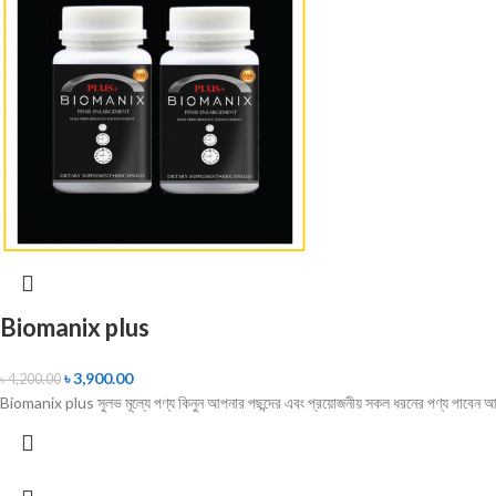
Biomanix plus
৳
3,900.00
৳
4,200.00
Biomanix plus সুলভ মূল্যে পণ্য কিনুন আপনার পছন্দের এবং প্রয়োজনীয় সকল ধরনের পণ্য 