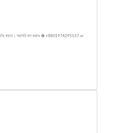
াইনে অর্ডার করতে। সরাসরি কল করুনঃ ☎️ +8801974295537 or