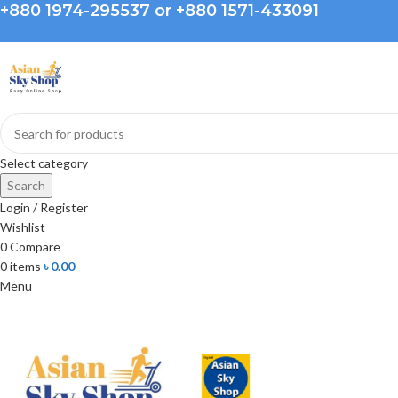
+880 1974-295537 or +880 1571-433091
Select category
Search
Login / Register
Wishlist
0
Compare
0
items
৳
0.00
Menu