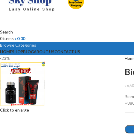
Search
0
items
৳
0.00
Browse Categories
HOME
SHOP
BLOG
ABOUT US
CONTACT US
-23%
Hom
Bi
৳
6,5
Bioma
+88
Click to enlarge