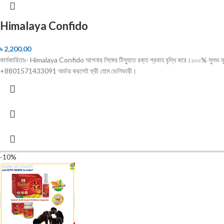
Himalaya Confido
৳
2,200.00
কার্যকারিতাঃ- Himalaya Confido আপনার লিঙ্গের টিস্যুতে রক্ত প্রবাহ বৃদ্ধি করে।১০০% সুল
+8801571433091 অর্ডার করলেই ফ্রী হোম ডেলিভারী।
-10%