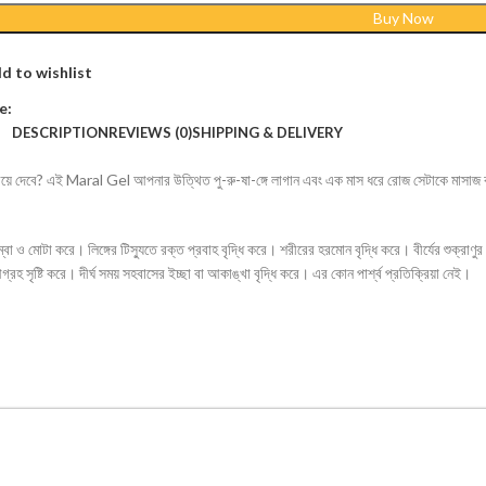
Buy Now
d to wishlist
e:
DESCRIPTION
REVIEWS (0)
SHIPPING & DELIVERY
িয়ে দেবে? এই Maral Gel আপনার উত্থিত পু-রু-ষা-ঙ্গে লাগান এবং এক মাস ধরে রোজ সেটাকে মাসাজ 
লম্বা ও মোটা করে। লিঙ্গের টিস্যুতে রক্ত প্রবাহ বৃদ্ধি করে। শরীরের হরমোন বৃদ্ধি করে। বীর্যের শুক্রা
 সৃষ্টি করে। দীর্ঘ সময় সহবাসের ইচ্ছা বা আকাঙ্খা বৃদ্ধি করে। এর কোন পার্শ্ব প্রতিক্রিয়া নেই।