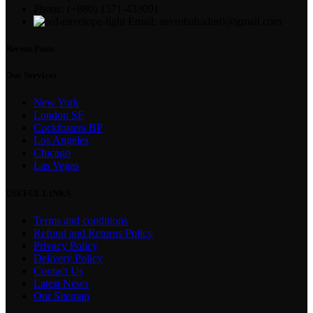
Phone: (+880) 1571-433091
Email: suvrobahadur0@gmail.com
Recent Posts
Our Services
New York
London SF
Cockfosters BP
Los Angeles
Chicago
Las Vegas
USEFUL LINKS
Terms and conditions
Refund and Returns Policy
Privacy Policy
Delivery Policy
Contact Us
Latest News
Our Sitemap