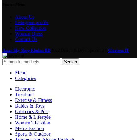
Footer Menu
About Us
Instagram profile
New Collection
Woman Dress
Contact Us
Asian Sky Shop Khulna BD
2022 Design & Development BY
Glorious IT
Search
Menu
Categories
Electronic
Treadmill
Exercise & Fitness
Babies & Toys
Groceries & Pets
Home & Lifestyle
Women’s Fashion
Men’s Fashion
Sports & Outdoor
Trimmer And Shaver Products