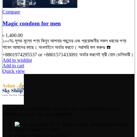
Compare
Magic condom for men
৳
1,400.00
১০০% সুলভ মূল্যে পণ্য কিনুন আপনার পছন্দের এবং প্রয়োজনীয় সকল ধরনের পণ্য
পাবেন আমাদের কাছে। অনলাইনে অর্ডার করতে। সরাসরি কল করুনঃ ☎️
+8801974295537 or +8801571433091 অর্ডার করলেই ফ্রী হোম ডেলিভারী।
Add to wishlist
Add to cart
Quick view
Condimentum adipiscing vel neque dis nam parturient orci at
scelerisque neque dis nam parturient.
B/36, Mojid Soroni ,Sonadanga Khulna
Trade license: 17/2294
Phone: (+880) 1974-295537