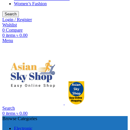
Women’s Fashion
Search
Login / Register
Wishlist
0
Compare
0
items
৳
0.00
Menu
Search
0
items
৳
0.00
Browse Categories
Electronic