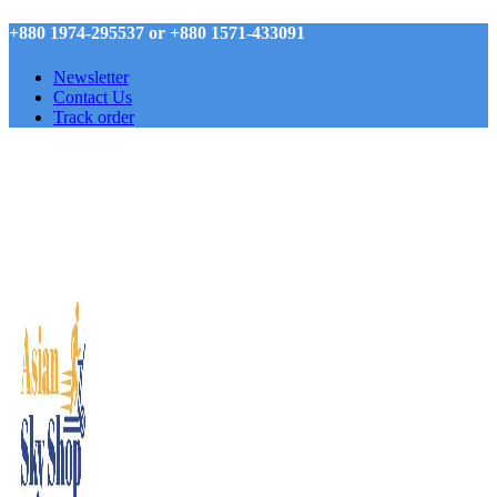
+880 1974-295537 or +880 1571-433091
Newsletter
Contact Us
Track order