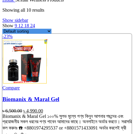
was:
is:
৳ 750.00.
৳ 650.00.
Showing all 10 results
Show sidebar
Show
9
12
18
24
-23%
Compare
Biomanix & Maral Gel
Original
Current
৳
6,500.00
৳
4,990.00
price
price
Biomanix & Maral Gel ১০০% সুলভ মূল্যে পণ্য কিনুন আপনার পছন্দের এবং
was:
is:
প্রয়োজনীয় সকল ধরনের পণ্য পাবেন আমাদের কাছে। অনলাইনে অর্ডার করতে। সরাসরি
৳ 6,500.00.
৳ 4,990.00.
কল করুনঃ ☎️
+8801974295537 or
+8801571433091
অর্ডার করলেই ফ্রী