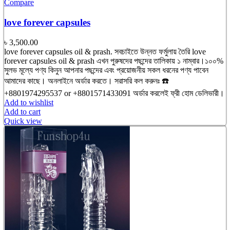
Compare
love forever capsules
৳
3,500.00
love forever capsules oil & prash. সবচাইতে উন্নত ফর্মুলায় তৈরি love
forever capsules oil & prash এখন পুরুষদের পছন্দের তালিকায় ১ নাম্বার।১০০%
সুলভ মূল্যে পণ্য কিনুন আপনার পছন্দের এবং প্রয়োজনীয় সকল ধরনের পণ্য পাবেন
আমাদের কাছে। অনলাইনে অর্ডার করতে। সরাসরি কল করুনঃ ☎️
+8801974295537 or +8801571433091 অর্ডার করলেই ফ্রী হোম ডেলিভারী।
Add to wishlist
Add to cart
Quick view