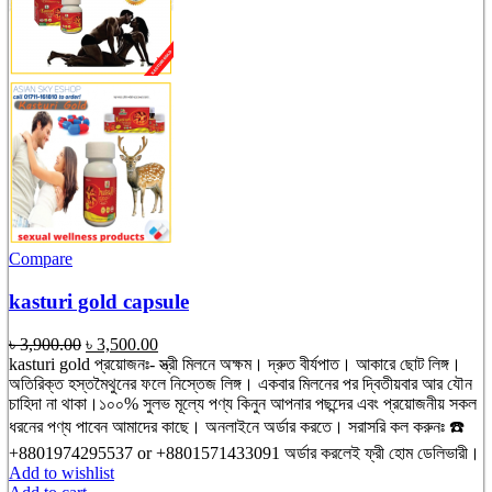
Compare
kasturi gold capsule
Original
Current
৳
3,900.00
৳
3,500.00
price
price
kasturi gold প্রয়োজনঃ- স্ত্রী মিলনে অক্ষম। দ্রুত বীর্যপাত। আকারে ছোট লিঙ্গ।
was:
is:
অতিরিক্ত হস্তমৈথুনের ফলে নিস্তেজ লিঙ্গ। একবার মিলনের পর দ্বিতীয়বার আর যৌন
৳ 3,900.00.
৳ 3,500.00.
চাহিদা না থাকা।১০০% সুলভ মূল্যে পণ্য কিনুন আপনার পছন্দের এবং প্রয়োজনীয় সকল
ধরনের পণ্য পাবেন আমাদের কাছে। অনলাইনে অর্ডার করতে। সরাসরি কল করুনঃ ☎️
+8801974295537 or +8801571433091 অর্ডার করলেই ফ্রী হোম ডেলিভারী।
Add to wishlist