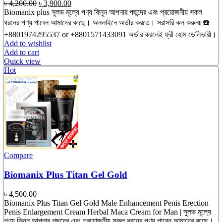
Original
Current
৳
4,200.00
৳
3,900.00
price
price
Biomanix plus সুলভ মূল্যে পণ্য কিনুন আপনার পছন্দের এবং প্রয়োজনীয় সকল
was:
is:
ধরনের পণ্য পাবেন আমাদের কাছে। অনলাইনে অর্ডার করতে। সরাসরি কল করুনঃ ☎️
৳ 4,200.00.
৳ 3,900.00.
+8801974295537 or +8801571433091 অর্ডার করলেই ফ্রী হোম ডেলিভারী।
Add to wishlist
Add to cart
Quick view
Hot
Compare
Biomanix Plus Titan Gel Gold
৳
4,500.00
Biomanix Plus Titan Gel Gold Male Enhancement Penis Erection
Penis Enlargement Cream Herbal Maca Cream for Man | সুলভ মূল্যে
পণ্য কিনুন আপনার পছন্দের এবং প্রয়োজনীয় সকল ধরনের পণ্য পাবেন আমাদের কাছে।