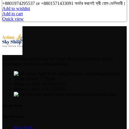
+8801974295537 or +8801571433091 অর্ডার করলেই ফ্রী হোম ডেলিভারী।
Add to wishlist
Add to cart
Quick view
Condimentum adipiscing vel neque dis nam parturient orci at
scelerisque neque dis nam parturient.
B/36, Mojid Soroni ,Sonadanga Khulna
Trade license: 17/2294
Phone: (+880) 1974-295537
Phone: (+880) 1571-433091
Email: suvrobahadur0@gmail.com
Recent Posts
Our Services
New York