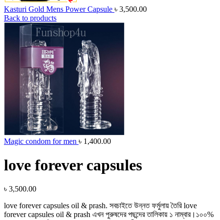
Kasturi Gold Mens Power Capsule
৳
3,500.00
Back to products
Magic condom for men
৳
1,400.00
love forever capsules
৳
3,500.00
love forever capsules oil & prash. সবচাইতে উন্নত ফর্মুলায় তৈরি love
forever capsules oil & prash এখন পুরুষদের পছন্দের তালিকায় ১ নাম্বার।১০০%