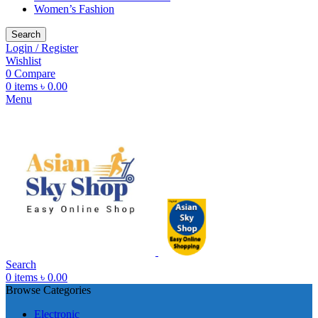
Women’s Fashion
Search
Login / Register
Wishlist
0
Compare
0
items
৳
0.00
Menu
Search
0
items
৳
0.00
Browse Categories
Electronic