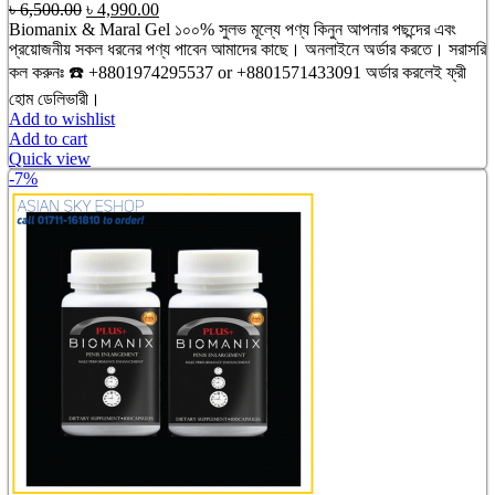
Original
Current
৳
6,500.00
৳
4,990.00
price
price
Biomanix & Maral Gel ১০০% সুলভ মূল্যে পণ্য কিনুন আপনার পছন্দের এবং
was:
is:
প্রয়োজনীয় সকল ধরনের পণ্য পাবেন আমাদের কাছে। অনলাইনে অর্ডার করতে। সরাসরি
৳ 6,500.00.
৳ 4,990.00.
কল করুনঃ ☎️
+8801974295537 or
+8801571433091
অর্ডার করলেই ফ্রী
হোম ডেলিভারী।
Add to wishlist
Add to cart
Quick view
-7%