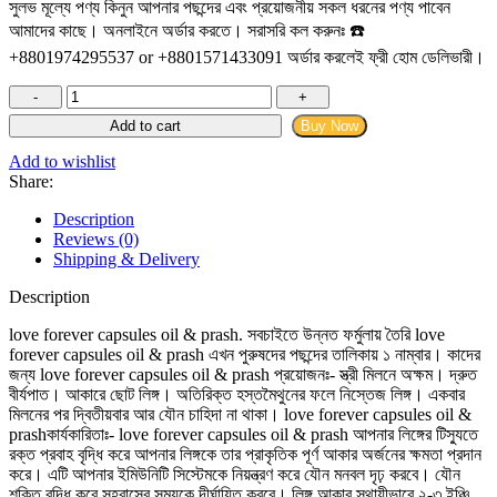
সুলভ মূল্যে পণ্য কিনুন আপনার পছন্দের এবং প্রয়োজনীয় সকল ধরনের পণ্য পাবেন
আমাদের কাছে। অনলাইনে অর্ডার করতে। সরাসরি কল করুনঃ ☎️
+8801974295537 or +8801571433091 অর্ডার করলেই ফ্রী হোম ডেলিভারী।
love
forever
Add to cart
Buy Now
capsules
quantity
Add to wishlist
Share:
Description
Reviews (0)
Shipping & Delivery
Description
love forever capsules oil & prash. সবচাইতে উন্নত ফর্মুলায় তৈরি love
forever capsules oil & prash এখন পুরুষদের পছন্দের তালিকায় ১ নাম্বার। কাদের
জন্য love forever capsules oil & prash প্রয়োজনঃ- স্ত্রী মিলনে অক্ষম। দ্রুত
বীর্যপাত। আকারে ছোট লিঙ্গ। অতিরিক্ত হস্তমৈথুনের ফলে নিস্তেজ লিঙ্গ। একবার
মিলনের পর দ্বিতীয়বার আর যৌন চাহিদা না থাকা। love forever capsules oil &
prashকার্যকারিতাঃ- love forever capsules oil & prash আপনার লিঙ্গের টিস্যুতে
রক্ত প্রবাহ বৃদ্ধি করে আপনার লিঙ্গকে তার প্রাকৃতিক পূর্ণ আকার অর্জনের ক্ষমতা প্রদান
করে। এটি আপনার ইমিউনিটি সিস্টেমকে নিয়ন্ত্রণ করে যৌন মনবল দৃঢ় করবে। যৌন
শক্তি বৃদ্ধি করে সহবাসের সময়কে দীর্ঘায়িত করবে। লিঙ্গ আকার স্থায়ীভাবে ২-৩ ইঞ্চি