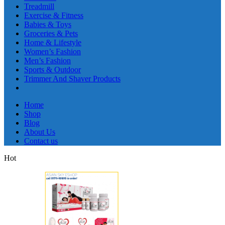
Treadmill
Exercise & Fitness
Babies & Toys
Groceries & Pets
Home & Lifestyle
Women’s Fashion
Men’s Fashion
Sports & Outdoor
Trimmer And Shaver Products
Home
Shop
Blog
About Us
Contact us
Hot