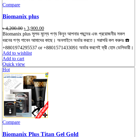
Compare
Biomanix plus
Original
Current
৳
4,200.00
৳
3,900.00
price
price
Biomanix plus সুলভ মূল্যে পণ্য কিনুন আপনার পছন্দের এবং প্রয়োজনীয় সকল
was:
is:
ধরনের পণ্য পাবেন আমাদের কাছে। অনলাইনে অর্ডার করতে। সরাসরি কল করুনঃ ☎️
৳ 4,200.00.
৳ 3,900.00.
+8801974295537 or +8801571433091 অর্ডার করলেই ফ্রী হোম ডেলিভারী।
Add to wishlist
Add to cart
Quick view
Hot
Compare
Biomanix Plus Titan Gel Gold