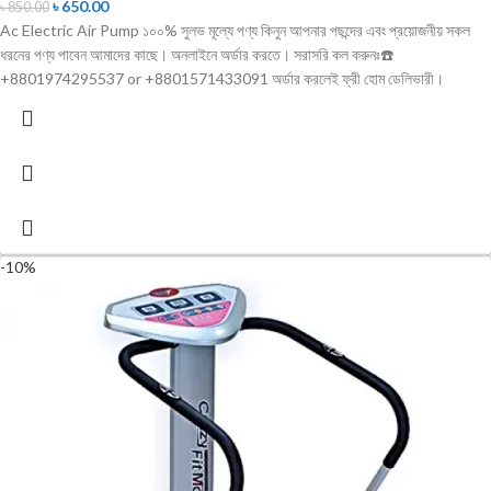
৳
650.00
৳
850.00
Ac Electric Air Pump ১০০% সুলভ মূল্যে পণ্য কিনুন আপনার পছন্দের এবং প্রয়োজনীয় সকল
ধরনের পণ্য পাবেন আমাদের কাছে। অনলাইনে অর্ডার করতে। সরাসরি কল করুনঃ☎️
+8801974295537 or +8801571433091 অর্ডার করলেই ফ্রী হোম ডেলিভারী।
-10%