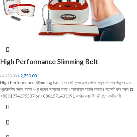
High Performance Slimming Belt
৳
2,750.00
৳
3,200.00
High Performance Slimming Belt |১০০% সুলভ মূল্যে পণ্য কিনুন আপনার পছন্দের এবং
প্রয়োজনীয় সকল ধরনের পণ্য পাবেন আমাদের কাছে। অনলাইনে অর্ডার করতে। সরাসরি কল করুনঃ☎️
+8801974295537 or +8801571433091 অর্ডার করলেই ফ্রী হোম ডেলিভারী।