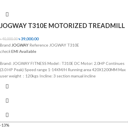
JOGWAY T310E MOTORIZED TREADMILL
৳
39,000.00
৳
40,000.00
Brand
JOGWAY
Reference JOGWAY T310E
check
EMI Available
Brand: JOGWAY FITNESS Model : T310E DC Motor: 2.0HP Continues
(3.0 HP Peak) Speed range 1-14KM/H Running area 420X1200MM Max
user weight：120kgs Incline: 3 section manual incline
-13%