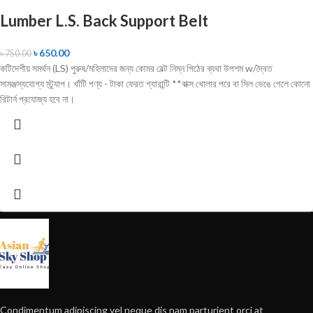
Lumber L.S. Back Support Belt
৳
650.00
৳
750.00
কটিদেশীয় সমর্থন (LS) পুরুষ/মহিলাদের জন্য কোমর বেল্ট নিম্ন পিঠের ব্যথা উপশম w/দ্বৈত
সামঞ্জস্যযোগ্য স্ট্র্যাপ। খাঁটি পণ্য - টাকা ফেরত গ্যারান্টি **বাক্স খোলার পরে বা সিল ভেঙে গেলে কোনো
রিটার্ন প্রযোজ্য হবে না।
Condimentum adipiscing vel neque dis nam parturient orci at