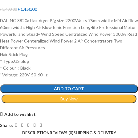
৳
1,450.00
৳
3,400.00
DALING 8820a Hair dryer Big size 2200Watts 75mm width: Mid Air Blow
60mm width: High Air Blow Ionic Function Long-life Professional Motor
Powerful and Steady Wind Speed Centralized Wind Power 3000w Read
Heat Power Centeralized Wind Power 2 Air Concentrators Two
Different Air Pressures
Hair Stick Plug
* Type:US plug
* Colour：Black
*Voltage: 220V-50-60Hz
ADD TO CART
Buy Now
Add to wishlist
Share:
DESCRIPTION
REVIEWS (0)
SHIPPING & DELIVERY