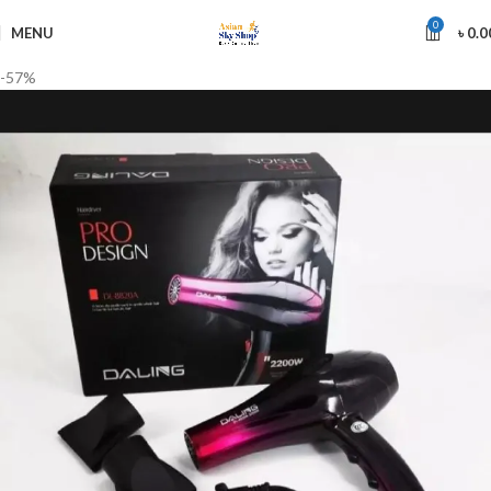
0
MENU
৳
0.0
-57%