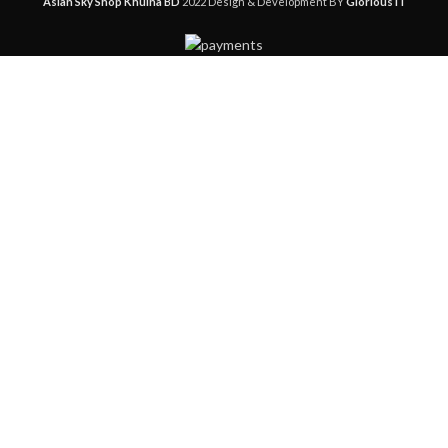
Asian Sky Shop Khulna BD
2022 Design & Development BY
Glorious IT